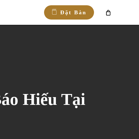
Đ
ặ
t
B
à
n
áo Hiếu Tại