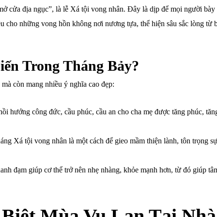
ở cửa địa ngục”, là lễ Xá tội vong nhân. Đây là dịp để mọi người bày 
iêu cho những vong hồn không nơi nương tựa, thể hiện sâu sắc lòng từ b
Biến Trong Tháng Bảy?
n mà còn mang nhiều ý nghĩa cao đẹp:
ồi hướng công đức, cầu phúc, cầu an cho cha mẹ được tăng phúc, tăn
tháng Xá tội vong nhân là một cách để gieo mầm thiện lành, tôn trọng s
nh đạm giúp cơ thể trở nên nhẹ nhàng, khỏe mạnh hơn, từ đó giúp tâm
Biệt Mùa Vu Lan Tại
Nhà