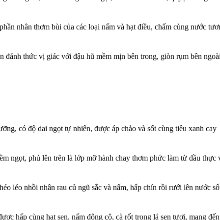
phần nhân thơm bùi của các loại nấm và hạt điều, chấm cùng nước tươ
 đánh thức vị giác với đậu hũ mềm mịn bên trong, giòn rụm bên ngoà
ng, có độ dai ngọt tự nhiên, được áp chảo và sốt cùng tiêu xanh cay
 ngọt, phủ lên trên là lớp mỡ hành chay thơm phức làm từ dầu thực 
o léo nhồi nhân rau củ ngũ sắc và nấm, hấp chín rồi rưới lên nước số
ợc hấp cùng hạt sen, nấm đông cô, cà rốt trong lá sen tươi, mang đến