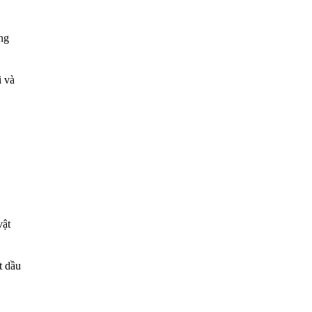
ng
i và
vật
t dầu