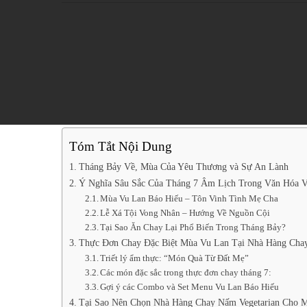
Tóm Tắt Nội Dung
Tháng Bảy Về, Mùa Của Yêu Thương và Sự An Lành
Ý Nghĩa Sâu Sắc Của Tháng 7 Âm Lịch Trong Văn Hóa V
Mùa Vu Lan Báo Hiếu – Tôn Vinh Tình Mẹ Cha
Lễ Xá Tội Vong Nhân – Hướng Về Nguồn Cội
Tại Sao Ăn Chay Lại Phổ Biến Trong Tháng Bảy?
Thực Đơn Chay Đặc Biệt Mùa Vu Lan Tại Nhà Hàng Chay
Triết lý ẩm thực: “Món Quà Từ Đất Mẹ”
Các món đặc sắc trong thực đơn chay tháng 7:
Gợi ý các Combo và Set Menu Vu Lan Báo Hiếu
Tại Sao Nên Chọn Nhà Hàng Chay Nấm Vegetarian Cho 