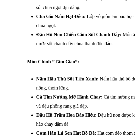
sốt chua ngọt dịu dàng.
Chả Giò Nấm Hạt Điều:
Lớp vỏ giòn tan bao bọc 
chua ngọt.
Đậu Hũ Non Chiên Giòn Sốt Chanh Dây:
Món ăn
nước sốt chanh dây chua thanh độc đáo.
Món Chính “Tâm Giao”:
Nấm Hầu Thủ Sốt Tiêu Xanh:
Nấm hầu thủ bổ dưỡ
nồng, thơm lừng.
Cà Tím Nướng Mỡ Hành Chay:
Cà tím nướng mềm
và đậu phộng rang giã dập.
Đậu Hũ Trăm Hoa Báo Hiếu:
Đậu hũ non được khé
hào chay đậm đà.
Cơm Hấp Lá Sen Hạt Bồ Đề:
Hạt cơm dẻo thơm đư