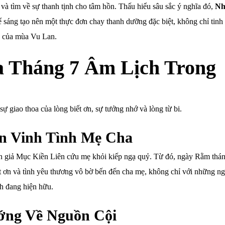
 và tìm về sự thanh tịnh cho tâm hồn. Thấu hiểu sâu sắc ý nghĩa đó,
Nh
ể sáng tạo nên một thực đơn chay thanh dưỡng đặc biệt, không chỉ tinh 
uý của mùa Vu Lan.
a Tháng 7 Âm Lịch Trong
ự giao thoa của lòng biết ơn, sự tưởng nhớ và lòng từ bi.
n Vinh Tình Mẹ Cha
Tôn giả Mục Kiền Liên cứu mẹ khỏi kiếp ngạ quỷ. Từ đó, ngày Rằm thá
iết ơn và tình yêu thương vô bờ bến đến cha mẹ, không chỉ với những n
h đang hiện hữu.
ớng Về Nguồn Cội