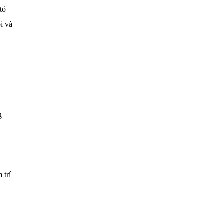
tỏ
i và
g
ự
 trí