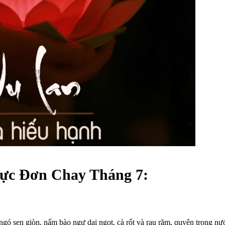
ực Đơn Chay Tháng 7:
ngó sen giòn, nấm bào ngư dai ngọt, cà rốt và rau răm, quyện trong nư