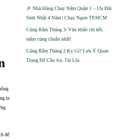
🎉 Nhà Hàng Chay Nấm Quận 1 – Ưu Đãi
Sinh Nhật 4 Năm | Chay Ngon TP.HCM
Cúng Rằm Tháng 3: Văn khấn chi tiết,
mâm cúng chuẩn nhất!
Cúng Rằm Tháng 2 Kỵ Gì? Lưu Ý Quan
n
Trọng Để Cầu An, Tài Lộc
không
ng ta
ững
ch để