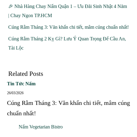
🎉 Nhà Hàng Chay Nấm Quận 1 – Ưu Đãi Sinh Nhật 4 Năm
| Chay Ngon TP.HCM
Cúng Rằm Tháng 3: Văn khấn chi tiết, mâm cúng chuẩn nhất!
Cúng Rằm Tháng 2 Kỵ Gì? Lưu Ý Quan Trọng Để Cầu An,
Tài Lộc
Related Posts
Cúng
Tin Tức Nấm
Rằm
26/03/2026
Tháng
Cúng Rằm Tháng 3: Văn khấn chi tiết, mâm cúng
3:
chuẩn nhất!
Văn
Nấm Vegetarian Bistro
khấn