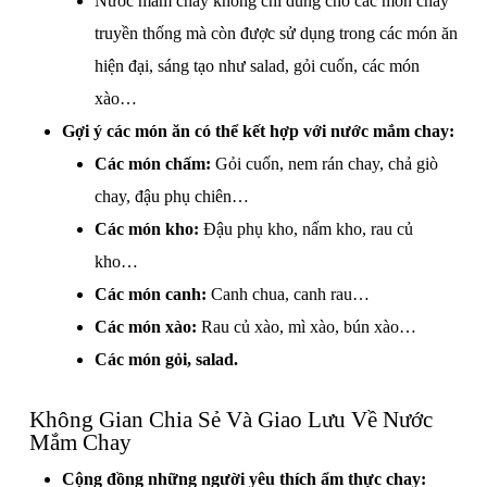
Nước mắm chay không chỉ dùng cho các món chay
truyền thống mà còn được sử dụng trong các món ăn
hiện đại, sáng tạo như salad, gỏi cuốn, các món
xào…
Gợi ý các món ăn có thể kết hợp với nước mắm chay:
Các món chấm:
Gỏi cuốn, nem rán chay, chả giò
chay, đậu phụ chiên…
Các món kho:
Đậu phụ kho, nấm kho, rau củ
kho…
Các món canh:
Canh chua, canh rau…
Các món xào:
Rau củ xào, mì xào, bún xào…
Các món gỏi, salad.
Không Gian Chia Sẻ Và Giao Lưu Về Nước
Mắm Chay
Cộng đồng những người yêu thích ẩm thực chay: