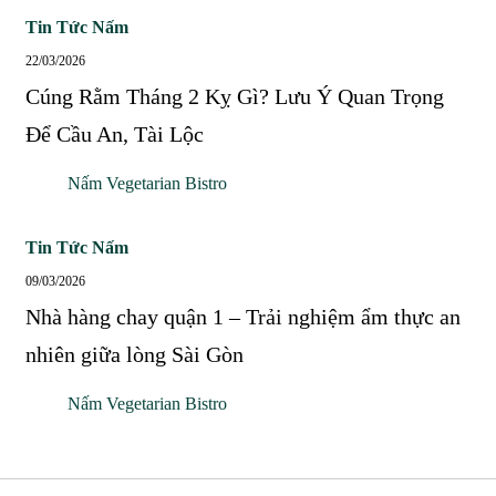
chi
Cúng
Tin Tức Nấm
tiết,
Rằm
22/03/2026
mâm
Tháng
Cúng Rằm Tháng 2 Kỵ Gì? Lưu Ý Quan Trọng
cúng
2
Để Cầu An, Tài Lộc
chuẩn
Kỵ
nhất!
Nấm Vegetarian Bistro
Gì?
Lưu
Nhà
Tin Tức Nấm
Ý
hàng
09/03/2026
Quan
chay
Nhà hàng chay quận 1 – Trải nghiệm ẩm thực an
Trọng
quận
nhiên giữa lòng Sài Gòn
Để
1
Cầu
Nấm Vegetarian Bistro
–
An,
Trải
Tài
nghiệm
Lộc