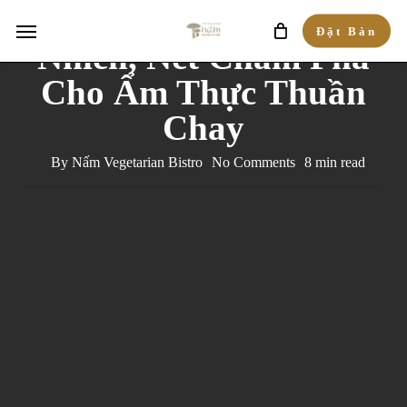
Hương Vị Từ Thiên
Skip
Menu
Đặt Bàn
to
Nhiên, Nét Chấm Phá
main
Cho Ẩm Thực Thuần
content
Chay
By
Nấm Vegetarian Bistro
No Comments
8 min read