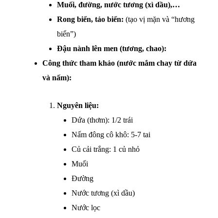
Muối, đường, nước tương (xì dầu),…
Rong biển, tảo biển:
(tạo vị mặn và “hương
biển”)
Đậu nành lên men (tương, chao):
Công thức tham khảo (nước mắm chay từ dứa
và nấm):
Nguyên liệu:
Dứa (thơm): 1/2 trái
Nấm đông cô khô: 5-7 tai
Củ cải trắng: 1 củ nhỏ
Muối
Đường
Nước tương (xì dầu)
Nước lọc