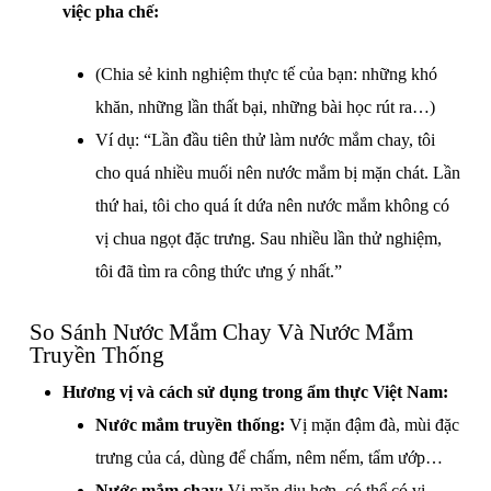
việc pha chế:
(Chia sẻ kinh nghiệm thực tế của bạn: những khó
khăn, những lần thất bại, những bài học rút ra…)
Ví dụ: “Lần đầu tiên thử làm nước mắm chay, tôi
cho quá nhiều muối nên nước mắm bị mặn chát. Lần
thứ hai, tôi cho quá ít dứa nên nước mắm không có
vị chua ngọt đặc trưng. Sau nhiều lần thử nghiệm,
tôi đã tìm ra công thức ưng ý nhất.”
So Sánh Nước Mắm Chay Và Nước Mắm
Truyền Thống
Hương vị và cách sử dụng trong ẩm thực Việt Nam:
Nước mắm truyền thống:
Vị mặn đậm đà, mùi đặc
trưng của cá, dùng để chấm, nêm nếm, tẩm ướp…
Nước mắm chay:
Vị mặn dịu hơn, có thể có vị