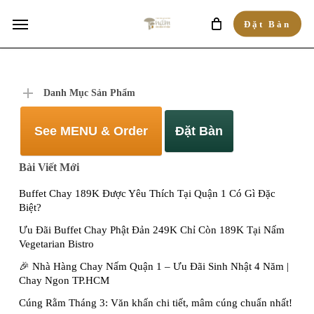
Skip
Menu
Đặt Bàn
to
main
content
Danh Mục Sản Phẩm
See MENU & Order
Đặt Bàn
Bài Viết Mới
Buffet Chay 189K Được Yêu Thích Tại Quận 1 Có Gì Đặc
Biệt?
Ưu Đãi Buffet Chay Phật Đản 249K Chỉ Còn 189K Tại Nấm
Vegetarian Bistro
🎉 Nhà Hàng Chay Nấm Quận 1 – Ưu Đãi Sinh Nhật 4 Năm |
Chay Ngon TP.HCM
Cúng Rằm Tháng 3: Văn khấn chi tiết, mâm cúng chuẩn nhất!