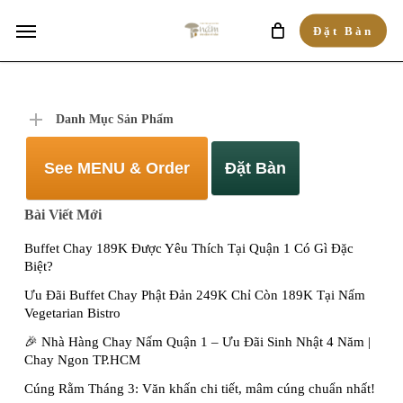
Skip
Menu
Đặt Bàn
to
main
content
Danh Mục Sản Phẩm
See MENU & Order
Đặt Bàn
Bài Viết Mới
Buffet Chay 189K Được Yêu Thích Tại Quận 1 Có Gì Đặc
Biệt?
Ưu Đãi Buffet Chay Phật Đản 249K Chỉ Còn 189K Tại Nấm
Vegetarian Bistro
🎉 Nhà Hàng Chay Nấm Quận 1 – Ưu Đãi Sinh Nhật 4 Năm |
Chay Ngon TP.HCM
Cúng Rằm Tháng 3: Văn khấn chi tiết, mâm cúng chuẩn nhất!