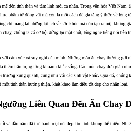
 mẽ đến tinh thần và tâm linh mỗi cá nhân. Trong văn hóa Việt Nam, 
hực phẩm từ động vật mà còn là một cách để gia tăng ý thức về lòng từ
ông chỉ mang lại những lợi ích về sức khỏe mà còn tạo ra một không gi
 chay, chúng ta có cơ hội đứng lại một chút, lắng nghe tiếng nói bên t
n với cảm xúc và suy nghĩ của mình. Những món ăn chay thường gợi 
g ta thêm trân trọng từng khoảnh khắc sống. Các món chay đơn giản nh
ôi trường xung quanh, cũng như với các sinh vật khác. Qua đó, chúng t
một tinh thần hướng thiện, khát khao làm điều tốt đẹp cho nhân loại.
Ngưỡng Liên Quan Đến Ăn Chay D
uối và đầu năm đã trở thành một nét đẹp tâm linh không thể thiếu. Nhiề