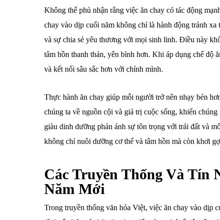
Không thể phủ nhận rằng việc ăn chay có tác động mạnh
chay vào dịp cuối năm không chỉ là hành động tránh xa t
và sự chia sẻ yêu thương với mọi sinh linh. Điều này kh
tâm hồn thanh thản, yên bình hơn. Khi áp dụng chế độ ăn
và kết nối sâu sắc hơn với chính mình.
Thực hành ăn chay giúp mỗi người trở nên nhạy bén hơ
chúng ta về nguồn cội và giá trị cuộc sống, khiến chún
giàu dinh dưỡng phản ánh sự tôn trọng với trái đất và m
không chỉ nuôi dưỡng cơ thể và tâm hồn mà còn khơi gợi 
Các Truyền Thống Và Tín 
Năm Mới
Trong truyền thống văn hóa Việt, việc ăn chay vào dịp c