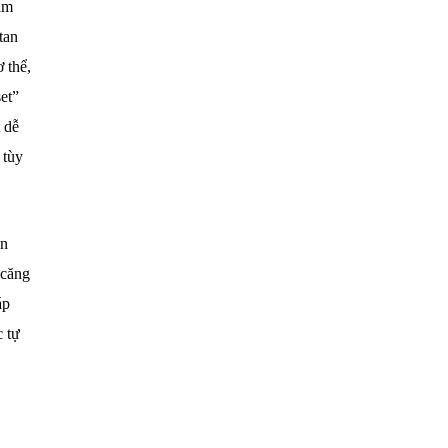
im
tan
 thể,
et”
 dễ
 tùy
ên
 căng
áp
c tự