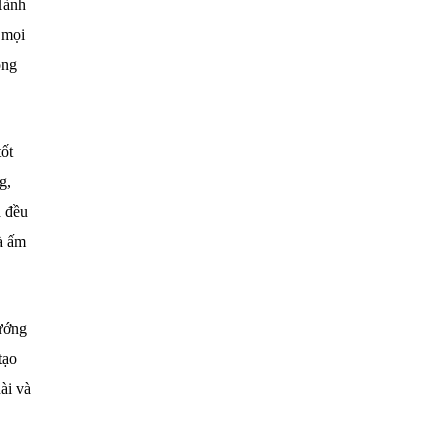
Hành
 mọi
ong
tốt
g,
ả đều
à ấm
hướng
tạo
ài và