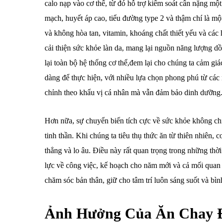
calo nạp vào cơ thể, từ đó hỗ trợ kiểm soát cân nặng m
mạch, huyết áp cao, tiểu đường type 2 và thậm chí là một
và không hòa tan, vitamin, khoáng chất thiết yếu và cá
cải thiện sức khỏe làn da, mang lại nguồn năng lượng dồ
lại toàn bộ hệ thống cơ thể,đem lại cho chúng ta cảm gi
dàng để thực hiện, với nhiều lựa chọn phong phú từ các
chỉnh theo khẩu vị cá nhân mà vẫn đảm bảo dinh dưỡng
Hơn nữa, sự chuyển biến tích cực về sức khỏe không chỉ 
tinh thần. Khi chúng ta tiêu thụ thức ăn từ thiên nhiên,
thẳng và lo âu. Điều này rất quan trọng trong những th
lực về công việc, kế hoạch cho năm mới và cả mối quan h
chăm sóc bản thân, giữ cho tâm trí luôn sáng suốt và bìn
Ảnh Hưởng Của Ăn Chay Đ