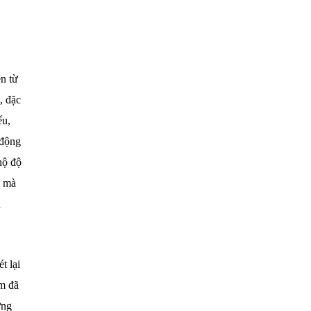
n từ
, đặc
ếu,
 động
hộ độ
i mà
a
t lại
ệm đã
ững