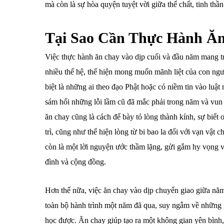
mà còn là sự hòa quyện tuyệt vời giữa thể chất, tinh thần
Tại Sao Cần Thực Hành Ă
Việc thực hành ăn chay vào dịp cuối và đầu năm mang tr
nhiều thế hệ, thể hiện mong muốn mãnh liệt của con ngườ
biệt là những ai theo đạo Phật hoặc có niềm tin vào luật
sám hối những lỗi lầm cũ đã mắc phải trong năm và vun
ăn chay cũng là cách để bày tỏ lòng thành kính, sự biết ơ
trì, cũng như thể hiện lòng từ bi bao la đối với vạn vậ
còn là một lời nguyện ước thầm lặng, gửi gắm hy vọng và
đình và cộng đồng.
Hơn thế nữa, việc ăn chay vào dịp chuyển giao giữa năm
toàn bộ hành trình một năm đã qua, suy ngẫm về những 
học được. Ăn chay giúp tạo ra một không gian yên bình, 