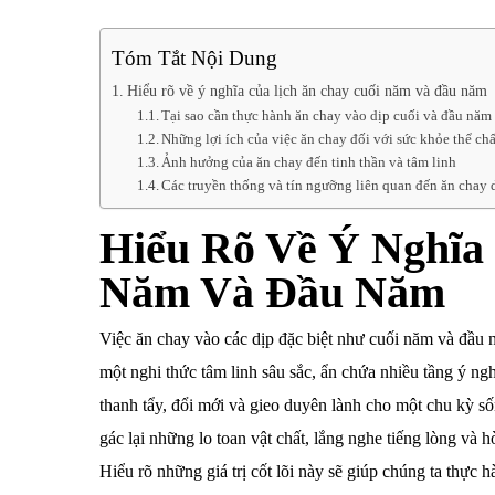
Tóm Tắt Nội Dung
Hiểu rõ về ý nghĩa của lịch ăn chay cuối năm và đầu năm
Tại sao cần thực hành ăn chay vào dịp cuối và đầu năm
Những lợi ích của việc ăn chay đối với sức khỏe thể chấ
Ảnh hưởng của ăn chay đến tinh thần và tâm linh
Các truyền thống và tín ngưỡng liên quan đến ăn chay
Hiểu Rõ Về Ý Nghĩa
Năm Và Đầu Năm
Việc ăn chay vào các dịp đặc biệt như cuối năm và đầu 
một nghi thức tâm linh sâu sắc, ẩn chứa nhiều tầng ý n
thanh tẩy, đổi mới và gieo duyên lành cho một chu kỳ sốn
gác lại những lo toan vật chất, lắng nghe tiếng lòng và 
Hiểu rõ những giá trị cốt lõi này sẽ giúp chúng ta thực 