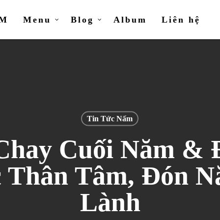
ẤM
Menu
Blog
Album
Liên hệ
Tin Tức Nấm
 Chay Cuối Năm & 
c Thân Tâm, Đón N
Lành