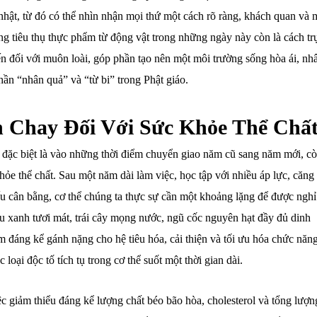
nhật, từ đó có thể nhìn nhận mọi thứ một cách rõ ràng, khách quan và 
ông tiêu thụ thực phẩm từ động vật trong những ngày này còn là cách tr
bến đối với muôn loài, góp phần tạo nên một môi trường sống hòa ái, nh
ần “nhân quả” và “từ bi” trong Phật giáo.
n Chay Đối Với Sức Khỏe Thể Chấ
y, đặc biệt là vào những thời điểm chuyển giao năm cũ sang năm mới, c
khỏe thể chất. Sau một năm dài làm việc, học tập với nhiều áp lực, căng
ếu cân bằng, cơ thể chúng ta thực sự cần một khoảng lặng để được nghỉ
au xanh tươi mát, trái cây mọng nước, ngũ cốc nguyên hạt đầy đủ dinh
m đáng kể gánh nặng cho hệ tiêu hóa, cải thiện và tối ưu hóa chức năn
 loại độc tố tích tụ trong cơ thể suốt một thời gian dài.
 giảm thiểu đáng kể lượng chất béo bão hòa, cholesterol và tổng lượn