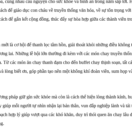
 bà, cùng nhau cầu nguyện cho sức khỏe và bình an trong năm sắp tới. 
ách để giáo dục con cháu về truyền thống văn hóa, về sự tôn trọng với
ách để gắn kết cộng đồng, thúc đẩy sự hòa hợp giữa các thành viên tr
 mới là cơ hội để thanh lọc tâm hồn, giải thoát khỏi những điều không 
ương lai. Những lễ hội lớn thường đi kèm với các món chay truyền thốn
. Từ các món ăn chay thanh đạm cho đến buffet chay thịnh soạn, tất c
và lòng biết ơn, góp phần tạo nên một không khí đoàn viên, sum họp v
ơng pháp giữ gìn sức khỏe mà còn là cách thể hiện lòng thành kính, 
 giúp mỗi người tự nhìn nhận lại bản thân, vun đắp nghiệp lành và tái 
ch hợp lý giúp vượt qua các khó khăn, duy trì thói quen ăn chay lâu d
ng.