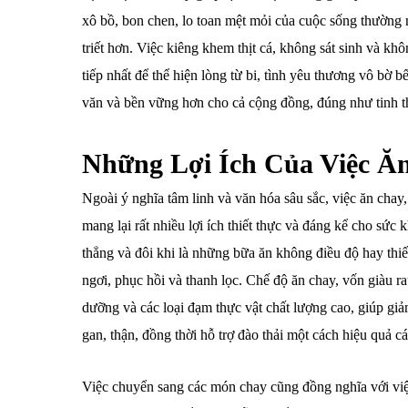
xô bồ, bon chen, lo toan mệt mỏi của cuộc sống thường 
triết hơn. Việc kiêng khem thịt cá, không sát sinh và kh
tiếp nhất để thể hiện lòng từ bi, tình yêu thương vô bờ 
văn và bền vững hơn cho cả cộng đồng, đúng như tinh th
Những Lợi Ích Của Việc Ă
Ngoài ý nghĩa tâm linh và văn hóa sâu sắc, việc ăn cha
mang lại rất nhiều lợi ích thiết thực và đáng kể cho sức 
thẳng và đôi khi là những bữa ăn không điều độ hay thi
ngơi, phục hồi và thanh lọc. Chế độ ăn chay, vốn giàu r
dưỡng và các loại đạm thực vật chất lượng cao, giúp giả
gan, thận, đồng thời hỗ trợ đào thải một cách hiệu quả các
Việc chuyển sang các món chay cũng đồng nghĩa với việc