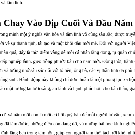
 và tâm linh.
n Chay Vào Dịp Cuối Và Đầu Năm
ong mình một ý nghĩa văn hóa và tâm linh vô cùng sâu sắc, được truyề
i về sự thanh tịnh, tái tạo và một khởi đầu mới mẻ. Đối với người Việt
 nhân quả, đây là thời điểm vàng để mỗi cá nhân lắng đọng, tự quán chi
 đắp nghiệp lành, gieo trồng phước báu cho năm mới. Đồng thời, hành
n và tưởng nhớ sâu sắc đối với tổ tiên, ông bà, các vị thần linh đã phù 
t chúng sinh. Hành động này không chỉ đơn thuần là một phong tục xã hộ
o một tương lai tươi sáng, an lành và hạnh phúc hơn cho bản thân, gi
 cũ và năm mới còn là một cơ hội quý báu để mỗi người tự vấn, xem xé
gì đã làm được, những điều còn dang dở, và những bài học kinh nghi
tĩnh lặng bên trong tâm hồn, giúp con người tạm thời tách rời khỏi nh