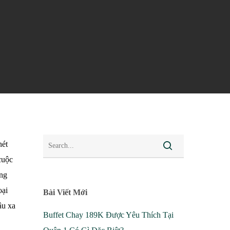
nét
cuộc
ung
oại
Bài Viết Mới
âu xa
Buffet Chay 189K Được Yêu Thích Tại