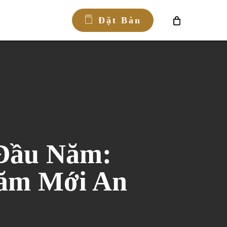
Đ
ặ
t
B
à
n
Đầu Năm:
ăm Mới An