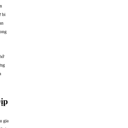
ăn
 bi
an
rong
nhớ
ưng
a
ịp
u gia