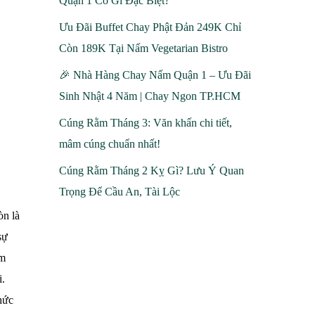
Quận 1 Có Gì Đặc Biệt?
Ưu Đãi Buffet Chay Phật Đản 249K Chỉ
Còn 189K Tại Nấm Vegetarian Bistro
🎉 Nhà Hàng Chay Nấm Quận 1 – Ưu Đãi
Sinh Nhật 4 Năm | Chay Ngon TP.HCM
Cúng Rằm Tháng 3: Văn khấn chi tiết,
mâm cúng chuẩn nhất!
Cúng Rằm Tháng 2 Kỵ Gì? Lưu Ý Quan
Trọng Để Cầu An, Tài Lộc
òn là
sự
ạm
i.
hức