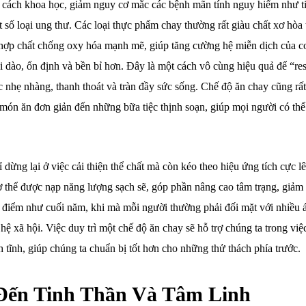
ột cách khoa học, giảm nguy cơ mắc các bệnh mãn tính nguy hiểm như t
 số loại ung thư. Các loại thực phẩm chay thường rất giàu chất xơ hòa 
c hợp chất chống oxy hóa mạnh mẽ, giúp tăng cường hệ miễn dịch của cơ
i dào, ổn định và bền bỉ hơn. Đây là một cách vô cùng hiệu quả để “res
ác nhẹ nhàng, thanh thoát và tràn đầy sức sống. Chế độ ăn chay cũng rất
 món ăn đơn giản đến những bữa tiệc thịnh soạn, giúp mọi người có thể
.
dừng lại ở việc cải thiện thể chất mà còn kéo theo hiệu ứng tích cực l
 cơ thể được nạp năng lượng sạch sẽ, góp phần nâng cao tâm trạng, giảm
ời điểm như cuối năm, khi mà mỗi người thường phải đối mặt với nhiều 
ệ xã hội. Việc duy trì một chế độ ăn chay sẽ hỗ trợ chúng ta trong việ
h tĩnh, giúp chúng ta chuẩn bị tốt hơn cho những thử thách phía trước.
ến Tinh Thần Và Tâm Linh