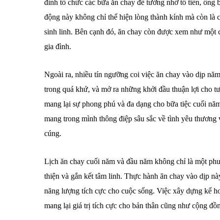
đình tổ chức các bữa ăn chay để tưởng nhớ tổ tiên, ông
động này không chỉ thể hiện lòng thành kính mà còn là c
sinh linh. Bên cạnh đó, ăn chay còn được xem như một c
gia đình.
Ngoài ra, nhiều tín ngưỡng coi việc ăn chay vào dịp năm
trong quá khứ, và mở ra những khởi đầu thuận lợi cho t
mang lại sự phong phú và đa dạng cho bữa tiệc cuối năm
mang trong mình thông điệp sâu sắc về tình yêu thương 
cúng.
Lịch ăn chay cuối năm và đầu năm không chỉ là một phư
thiện và gắn kết tâm linh. Thực hành ăn chay vào dịp này
năng lượng tích cực cho cuộc sống. Việc xây dựng kế hoạ
mang lại giá trị tích cực cho bản thân cũng như cộng đồ