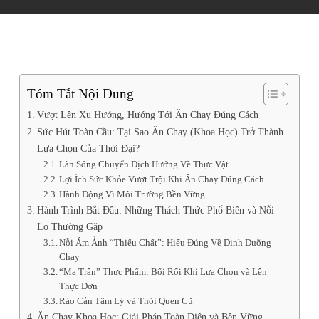
Tóm Tắt Nội Dung
Vượt Lên Xu Hướng, Hướng Tới Ăn Chay Đúng Cách
Sức Hút Toàn Cầu: Tại Sao Ăn Chay (Khoa Học) Trở Thành
Lựa Chọn Của Thời Đại?
Làn Sóng Chuyển Dịch Hướng Về Thực Vật
Lợi Ích Sức Khỏe Vượt Trội Khi Ăn Chay Đúng Cách
Hành Động Vì Môi Trường Bền Vững
Hành Trình Bắt Đầu: Những Thách Thức Phổ Biến và Nỗi
Lo Thường Gặp
Nỗi Ám Ảnh “Thiếu Chất”: Hiểu Đúng Về Dinh Dưỡng
Chay
“Ma Trận” Thực Phẩm: Bối Rối Khi Lựa Chọn và Lên
Thực Đơn
Rào Cản Tâm Lý và Thói Quen Cũ
Ăn Chay Khoa Học: Giải Pháp Toàn Diện và Bền Vững