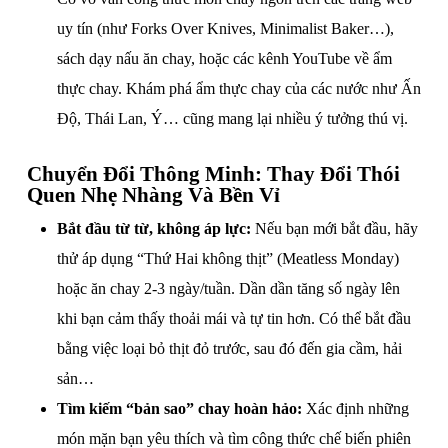
uy tín (như Forks Over Knives, Minimalist Baker…),
sách dạy nấu ăn chay, hoặc các kênh YouTube về ẩm
thực chay. Khám phá ẩm thực chay của các nước như Ấn
Độ, Thái Lan, Ý… cũng mang lại nhiều ý tưởng thú vị.
Chuyển Đổi Thông Minh: Thay Đổi Thói
Quen Nhẹ Nhàng Và Bền Vỉ
Bắt đầu từ từ, không áp lực:
Nếu bạn mới bắt đầu, hãy
thử áp dụng “Thứ Hai không thịt” (Meatless Monday)
hoặc ăn chay 2-3 ngày/tuần. Dần dần tăng số ngày lên
khi bạn cảm thấy thoải mái và tự tin hơn. Có thể bắt đầu
bằng việc loại bỏ thịt đỏ trước, sau đó đến gia cầm, hải
sản…
Tìm kiếm “bản sao” chay hoàn hảo:
Xác định những
món mặn bạn yêu thích và tìm công thức chế biến phiên