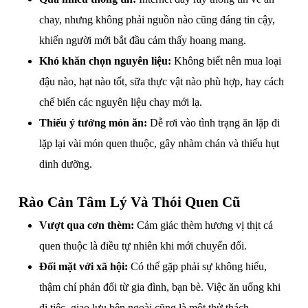
chay, nhưng không phải nguồn nào cũng đáng tin cậy,
khiến người mới bắt đầu cảm thấy hoang mang.
Khó khăn chọn nguyên liệu:
Không biết nên mua loại
đậu nào, hạt nào tốt, sữa thực vật nào phù hợp, hay cách
chế biến các nguyên liệu chay mới lạ.
Thiếu ý tưởng món ăn:
Dễ rơi vào tình trạng ăn lặp đi
lặp lại vài món quen thuộc, gây nhàm chán và thiếu hụt
dinh dưỡng.
Rào Cản Tâm Lý Và Thói Quen Cũ
Vượt qua cơn thèm:
Cảm giác thèm hương vị thịt cá
quen thuộc là điều tự nhiên khi mới chuyển đổi.
Đối mặt với xã hội:
Có thể gặp phải sự không hiểu,
thậm chí phản đối từ gia đình, bạn bè. Việc ăn uống khi
đi tiệc, giao lưu bên ngoài cũng là một thử thách.