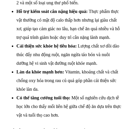
2 và một số loại ung thư phổ biến.
Hỗ trợ kiểm soát cân nặng hiệu quả:
Thực phẩm thực
vật thường có mật độ calo thấp hơn nhưng lại giàu chất
xơ, giúp tạo cảm giác no lâu, hạn chế ăn quá nhiều và hỗ
trợ quá trình giảm hoặc duy trì cân nặng lành mạnh.
Cải thiện sức khỏe hệ tiêu hóa:
Lượng chất xơ dồi dào
thúc đẩy nhu động ruột, ngăn ngừa táo bón và nuôi
dưỡng hệ vi sinh vật đường ruột khỏe mạnh.
Làn da khỏe mạnh hơn:
Vitamin, khoáng chất và chất
chống oxy hóa trong rau củ quả góp phần cải thiện sức
khỏe làn da.
Có thể tăng cường tuổi thọ:
Một số nghiên cứu dịch tễ
học lớn cho thấy mối liên hệ giữa chế độ ăn dựa trên thực
vật và tuổi thọ cao hơn.