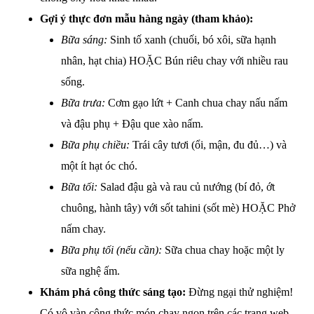
Gợi ý thực đơn mẫu hàng ngày (tham khảo):
Bữa sáng:
Sinh tố xanh (chuối, bó xôi, sữa hạnh
nhân, hạt chia) HOẶC Bún riêu chay với nhiều rau
sống.
Bữa trưa:
Cơm gạo lứt + Canh chua chay nấu nấm
và đậu phụ + Đậu que xào nấm.
Bữa phụ chiều:
Trái cây tươi (ổi, mận, đu đủ…) và
một ít hạt óc chó.
Bữa tối:
Salad đậu gà và rau củ nướng (bí đỏ, ớt
chuông, hành tây) với sốt tahini (sốt mè) HOẶC Phở
nấm chay.
Bữa phụ tối (nếu cần):
Sữa chua chay hoặc một ly
sữa nghệ ấm.
Khám phá công thức sáng tạo:
Đừng ngại thử nghiệm!
Có vô vàn công thức món chay ngon trên các trang web