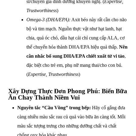
sĩ/chuyên gia dinh dưỡng khuyến nghị. (
Expertise,
Trustworthiness
)
Omega-3 (DHA/EPA):
Axit béo này rất cần cho não
bộ và tim mạch. Nguồn thực vật như hạt lanh, hạt
chia, quả óc chó, dầu hạt cải chỉ cung cấp ALA, cơ
thể chuyển hóa thành DHA/EPA hiệu quả thấp.
Nên
cân nhắc bổ sung DHA/EPA chiết xuất từ vi tảo
,
đặc biệt cho trẻ em, phụ nữ mang thai/cho con bú.
(
Expertise, Trustworthiness
)
Xây Dựng Thực Đơn Phong Phú: Biến Bữa
Ăn Chay Thành Niềm Vui
Nguyên tắc “Cầu Vồng” trong bếp:
Hãy cố gắng đưa
càng nhiều màu sắc rau củ quả vào bữa ăn càng tốt. Mỗi
màu sắc tượng trưng cho những dưỡng chất và chất
chống oxy hóa khác nhau.