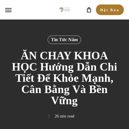
Skip
Menu
Đặt Bàn
to
main
content
Tin Tức Nấm
ĂN CHAY KHOA
HỌC Hướng Dẫn Chi
Tiết Để Khỏe Mạnh,
Cân Bằng Và Bền
Vững
26 min read