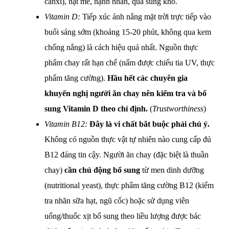
canxi), hạt mè, hạnh nhân, quả sung khô.
Vitamin D:
Tiếp xúc ánh nắng mặt trời trực tiếp vào
buổi sáng sớm (khoảng 15-20 phút, không qua kem
chống nắng) là cách hiệu quả nhất. Nguồn thực
phẩm chay rất hạn chế (nấm được chiếu tia UV, thực
phẩm tăng cường).
Hầu hết các chuyên gia
khuyến nghị người ăn chay nên kiểm tra và bổ
sung Vitamin D theo chỉ định.
(
Trustworthiness
)
Vitamin B12:
Đây là vi chất bắt buộc phải chú ý.
Không có nguồn thực vật tự nhiên nào cung cấp đủ
B12 đáng tin cậy. Người ăn chay (đặc biệt là thuần
chay)
cần chủ động bổ sung
từ men dinh dưỡng
(nutritional yeast), thực phẩm tăng cường B12 (kiểm
tra nhãn sữa hạt, ngũ cốc) hoặc sử dụng viên
uống/thuốc xịt bổ sung theo liều lượng được bác