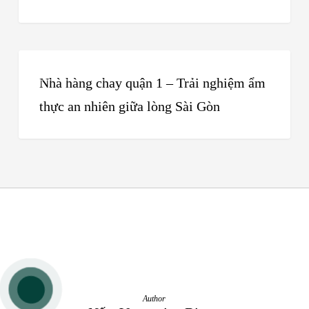
2
cúng
Kỵ
chuẩn
Gì?
nhất!
Nhà
Lưu
Tin Tức Nấm
hàng
Nhà hàng chay quận 1 – Trải nghiệm ẩm
Ý
chay
thực an nhiên giữa lòng Sài Gòn
Quan
quận
Trọng
1
Để
–
Cầu
Trải
An,
nghiệm
Tài
ẩm
Lộc
thực
an
nhiên
Author
giữa