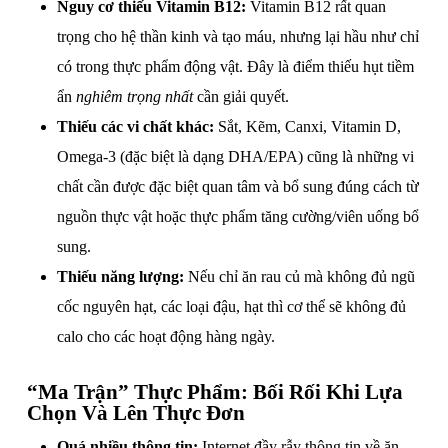
Nguy cơ thiếu Vitamin B12:
Vitamin B12 rất quan
trọng cho hệ thần kinh và tạo máu, nhưng lại hầu như chỉ
có trong thực phẩm động vật. Đây là điểm thiếu hụt tiềm
ẩn
nghiêm trọng nhất
cần giải quyết.
Thiếu các vi chất khác:
Sắt, Kẽm, Canxi, Vitamin D,
Omega-3 (đặc biệt là dạng DHA/EPA) cũng là những vi
chất cần được đặc biệt quan tâm và bổ sung đúng cách từ
nguồn thực vật hoặc thực phẩm tăng cường/viên uống bổ
sung.
Thiếu năng lượng:
Nếu chỉ ăn rau củ mà không đủ ngũ
cốc nguyên hạt, các loại đậu, hạt thì cơ thể sẽ không đủ
calo cho các hoạt động hàng ngày.
“Ma Trận” Thực Phẩm: Bối Rối Khi Lựa
Chọn Và Lên Thực Đơn
Quá nhiều thông tin:
Internet đầy rẫy thông tin về ăn