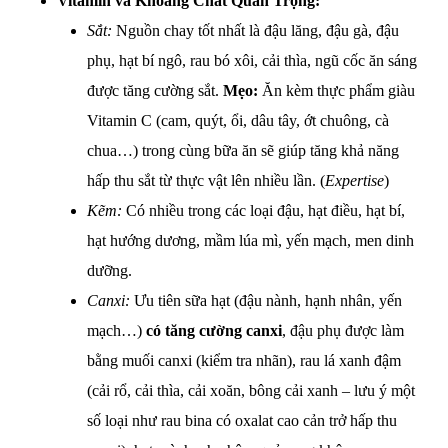
Vitamin và Khoáng Chất Quan Trọng:
Sắt:
Nguồn chay tốt nhất là đậu lăng, đậu gà, đậu
phụ, hạt bí ngô, rau bó xôi, cải thìa, ngũ cốc ăn sáng
được tăng cường sắt.
Mẹo:
Ăn kèm thực phẩm giàu
Vitamin C (cam, quýt, ổi, dâu tây, ớt chuông, cà
chua…) trong cùng bữa ăn sẽ giúp tăng khả năng
hấp thu sắt từ thực vật lên nhiều lần. (
Expertise
)
Kẽm:
Có nhiều trong các loại đậu, hạt điều, hạt bí,
hạt hướng dương, mầm lúa mì, yến mạch, men dinh
dưỡng.
Canxi:
Ưu tiên sữa hạt (đậu nành, hạnh nhân, yến
mạch…)
có tăng cường canxi
, đậu phụ được làm
bằng muối canxi (kiểm tra nhãn), rau lá xanh đậm
(cải rổ, cải thìa, cải xoăn, bông cải xanh – lưu ý một
số loại như rau bina có oxalat cao cản trở hấp thu