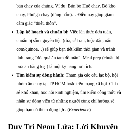
bản chay của chúng. Ví dụ: Bún bò Huế chay, Bò kho
chay, Phở gà chay (dùng nấm)… Điều này giúp giảm
cảm giác “thiếu thốn”.
Lập kế hoạch và chuẩn bị:
Việc lên thực đơn tuần,
chuẩn bị sẵn nguyên liệu (rửa, cắt rau; luộc đậu; nấu
cơm/quinoa…) sẽ giúp bạn tiết kiệm thời gian và tránh
tình trạng “đói quá ăn tạm đồ mặn”. Meal prep (chuẩn bị
bữa ăn hàng loạt) là một kỹ năng hữu ích.
Tìm kiếm sự đồng hành:
Tham gia các câu lạc bộ, hội
nhóm ăn chay tại TP.HCM hoặc trên mạng xã hội. Chia
sẻ khó khăn, học hỏi kinh nghiệm, tìm kiếm công thức và
nhận sự động viên từ những người cùng chí hướng sẽ
giúp bạn có thêm động lực. (
Experience
)
Duy Trì Ngọn Lửa: Lời Khuyên