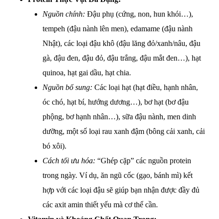
Nguồn chính:
Đậu phụ (cứng, non, hun khói…),
tempeh (đậu nành lên men), edamame (đậu nành
Nhật), các loại đậu khô (đậu lăng đỏ/xanh/nâu, đậu
gà, đậu đen, đậu đỏ, đậu trắng, đậu mắt đen…), hạt
quinoa, hạt gai dầu, hạt chia.
Nguồn bổ sung:
Các loại hạt (hạt điều, hạnh nhân,
óc chó, hạt bí, hướng dương…), bơ hạt (bơ đậu
phộng, bơ hạnh nhân…), sữa đậu nành, men dinh
dưỡng, một số loại rau xanh đậm (bông cải xanh, cải
bó xôi).
Cách tối ưu hóa:
“Ghép cặp” các nguồn protein
trong ngày. Ví dụ, ăn ngũ cốc (gạo, bánh mì) kết
hợp với các loại đậu sẽ giúp bạn nhận được đầy đủ
các axit amin thiết yếu mà cơ thể cần.