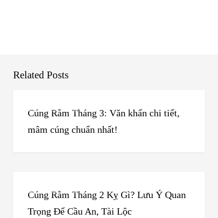
Related Posts
Cúng
Tin Tức Nấm
Rằm
Cúng Rằm Tháng 3: Văn khấn chi tiết,
Tháng
mâm cúng chuẩn nhất!
3:
Văn
khấn
Cúng
chi
Tin Tức Nấm
Rằm
Cúng Rằm Tháng 2 Kỵ Gì? Lưu Ý Quan
tiết,
Tháng
Trọng Để Cầu An, Tài Lộc
mâm