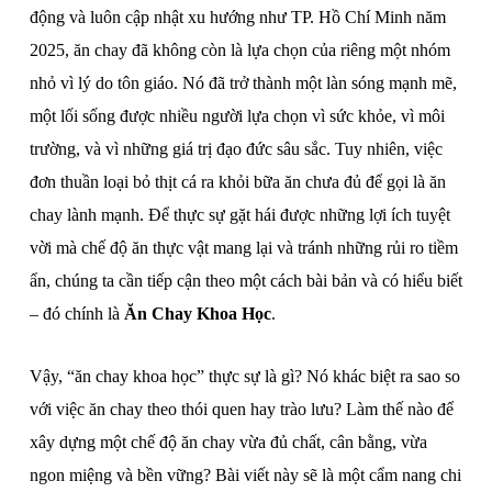
động và luôn cập nhật xu hướng như TP. Hồ Chí Minh năm
2025, ăn chay đã không còn là lựa chọn của riêng một nhóm
nhỏ vì lý do tôn giáo. Nó đã trở thành một làn sóng mạnh mẽ,
một lối sống được nhiều người lựa chọn vì sức khỏe, vì môi
trường, và vì những giá trị đạo đức sâu sắc. Tuy nhiên, việc
đơn thuần loại bỏ thịt cá ra khỏi bữa ăn chưa đủ để gọi là ăn
chay lành mạnh. Để thực sự gặt hái được những lợi ích tuyệt
vời mà chế độ ăn thực vật mang lại và tránh những rủi ro tiềm
ẩn, chúng ta cần tiếp cận theo một cách bài bản và có hiểu biết
– đó chính là
Ăn Chay Khoa Học
.
Vậy, “ăn chay khoa học” thực sự là gì? Nó khác biệt ra sao so
với việc ăn chay theo thói quen hay trào lưu? Làm thế nào để
xây dựng một chế độ ăn chay vừa đủ chất, cân bằng, vừa
ngon miệng và bền vững? Bài viết này sẽ là một cẩm nang chi