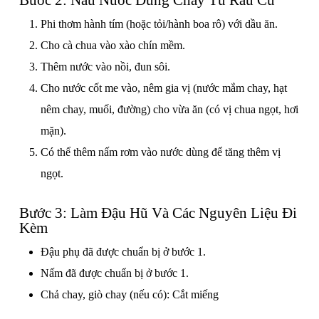
Bước 2: Nấu Nước Dùng Chay Từ Rau Củ
Phi thơm hành tím (hoặc tỏi/hành boa rô) với dầu ăn.
Cho cà chua vào xào chín mềm.
Thêm nước vào nồi, đun sôi.
Cho nước cốt me vào, nêm gia vị (nước mắm chay, hạt
nêm chay, muối, đường) cho vừa ăn (có vị chua ngọt, hơi
mặn).
Có thể thêm nấm rơm vào nước dùng để tăng thêm vị
ngọt.
Bước 3: Làm Đậu Hũ Và Các Nguyên Liệu Đi
Kèm
Đậu phụ đã được chuẩn bị ở bước 1.
Nấm đã được chuẩn bị ở bước 1.
Chả chay, giò chay (nếu có): Cắt miếng