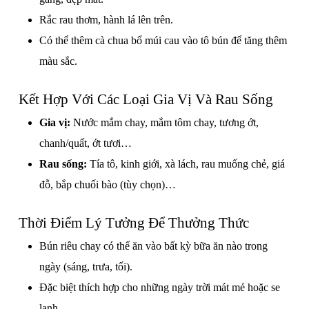
Rắc rau thơm, hành lá lên trên.
Có thể thêm cà chua bổ múi cau vào tô bún để tăng thêm
màu sắc.
Kết Hợp Với Các Loại Gia Vị Và Rau Sống
Gia vị:
Nước mắm chay, mắm tôm chay, tương ớt,
chanh/quất, ớt tươi…
Rau sống:
Tía tô, kinh giới, xà lách, rau muống chẻ, giá
đỗ, bắp chuối bào (tùy chọn)…
Thời Điểm Lý Tưởng Để Thưởng Thức
Bún riêu chay có thể ăn vào bất kỳ bữa ăn nào trong
ngày (sáng, trưa, tối).
Đặc biệt thích hợp cho những ngày trời mát mẻ hoặc se
lạnh.