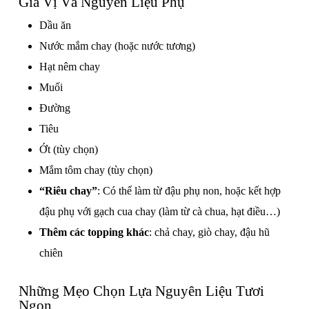
Gia Vị Và Nguyên Liệu Phụ
Dầu ăn
Nước mắm chay (hoặc nước tương)
Hạt nêm chay
Muối
Đường
Tiêu
Ớt (tùy chọn)
Mắm tôm chay (tùy chọn)
“Riêu chay”
: Có thể làm từ đậu phụ non, hoặc kết hợp
đậu phụ với gạch cua chay (làm từ cà chua, hạt điều…)
Thêm các topping khác
: chả chay, giò chay, đậu hũ
chiên
Những Mẹo Chọn Lựa Nguyên Liệu Tươi
Ngon