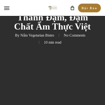
Skip
Hương Vị Đặc Sắc,
Menu
Đặt Bàn
to
Thanh Đạm, Đậm
main
Chất Ẩm Thực Việt
content
By
Nấm Vegetarian Bistro
No Comments
10 min read