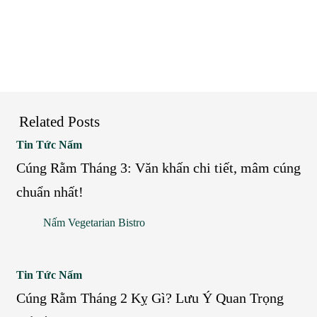
Related Posts
Cúng
Tin Tức Nấm
Rằm
Cúng Rằm Tháng 3: Văn khấn chi tiết, mâm cúng
Tháng
chuẩn nhất!
3:
Nấm Vegetarian Bistro
Văn
khấn
chi
Cúng
Tin Tức Nấm
tiết,
Rằm
Cúng Rằm Tháng 2 Kỵ Gì? Lưu Ý Quan Trọng
mâm
Tháng