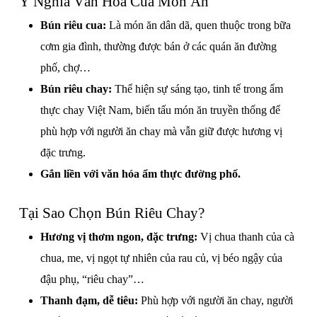
Ý Nghĩa Văn Hóa Của Món Ăn
Bún riêu cua:
Là món ăn dân dã, quen thuộc trong bữa
cơm gia đình, thường được bán ở các quán ăn đường
phố, chợ…
Bún riêu chay:
Thể hiện sự sáng tạo, tinh tế trong ẩm
thực chay Việt Nam, biến tấu món ăn truyền thống để
phù hợp với người ăn chay mà vẫn giữ được hương vị
đặc trưng.
Gắn liền với văn hóa ẩm thực đường phố.
Tại Sao Chọn Bún Riêu Chay?
Hương vị thơm ngon, đặc trưng:
Vị chua thanh của cà
chua, me, vị ngọt tự nhiên của rau củ, vị béo ngậy của
đậu phụ, “riêu chay”…
Thanh đạm, dễ tiêu:
Phù hợp với người ăn chay, người