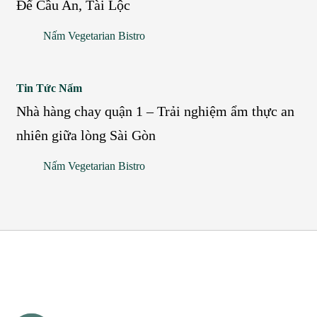
Để Cầu An, Tài Lộc
cúng
2
Nấm Vegetarian Bistro
chuẩn
Kỵ
nhất!
Gì?
Lưu
Nhà
Tin Tức Nấm
Ý
hàng
Nhà hàng chay quận 1 – Trải nghiệm ẩm thực an
Quan
chay
nhiên giữa lòng Sài Gòn
Trọng
quận
Nấm Vegetarian Bistro
Để
1
Cầu
–
An,
Trải
Tài
nghiệm
Lộc
ẩm
thực
an